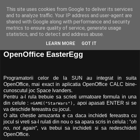
This site uses cookies from Google to deliver its services
and to analyze traffic. Your IP address and user-agent are
shared with Google along with performance and security
metrics to ensure quality of service, generate usage
statistics, and to detect and address abuse.
LEARN MORE
GOT IT
21 august, 2008
OpenOffice EasterEgg
Programatorii celor de la SUN au integrat in suita
OpenOffice, mai exact in aplicatia OpenOffice CALC bine-
cunoscutul joc Space Ivanders.
Pentru a-l rula trebuie sa scrieti urmatoare formula in una
din celule :
apoi apasati ENTER si se
=GAME("StarWars"),
va deschide fereastra cu jocul.
O alta chestie amuzanta e ca daca inchideti fereastra cu
jocul si vreti sa-l rulati din nou o sa apara scris in celula : “
oh
no, not again
“, va trebui sa inchideti si sa redeschideti
OpenOffice.