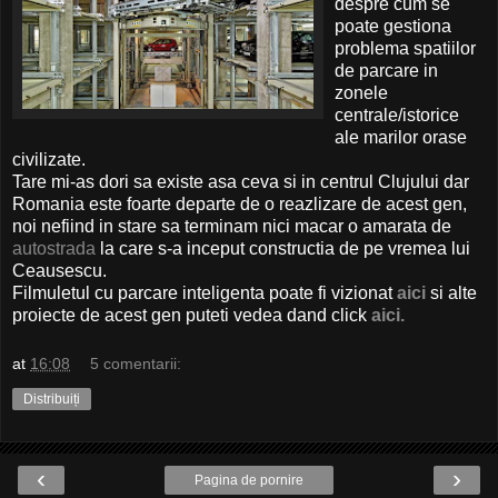
despre cum se
poate gestiona
problema spatiilor
de parcare in
zonele
centrale/istorice
ale marilor orase
civilizate.
Tare mi-as dori sa existe asa ceva si in centrul Clujului dar
Romania este foarte departe de o reazlizare de acest gen,
noi nefiind in stare sa terminam nici macar o amarata de
autostrada
la care s-a inceput constructia de pe vremea lui
Ceausescu.
Filmuletul cu parcare inteligenta poate fi vizionat
aici
si alte
proiecte de acest gen puteti vedea dand click
aici.
at
16:08
5 comentarii:
Distribuiți
‹
›
Pagina de pornire