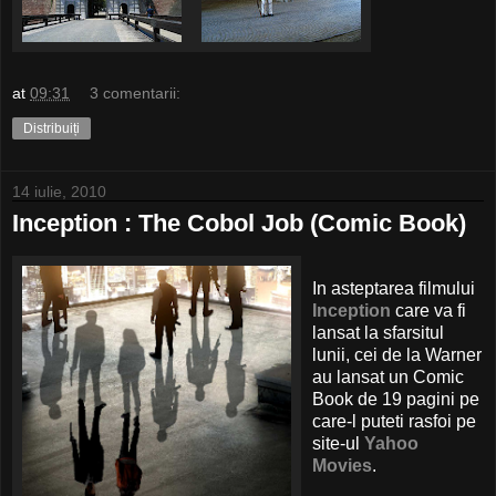
at
09:31
3 comentarii:
Distribuiți
14 iulie, 2010
Inception : The Cobol Job (Comic Book)
In asteptarea filmului
Inception
care va fi
lansat la sfarsitul
lunii, cei de la Warner
au lansat un Comic
Book de 19 pagini pe
care-l puteti rasfoi pe
site-ul
Yahoo
Movies
.