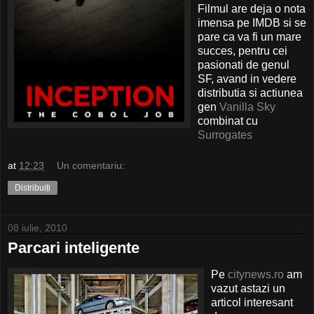
Filmul are deja o nota
imensa pe IMDB si se
pare ca va fi un mare
succes, pentru cei
pasionati de genul
SF, avand in vedere
distributia si actiunea
gen
Vanilla Sky
combinat cu
Surrogates
at
12:23
Un comentariu:
Distribuiți
08 iulie, 2010
Parcari inteligente
Pe
citynews.ro
am
vazut astazi un
articol interesant