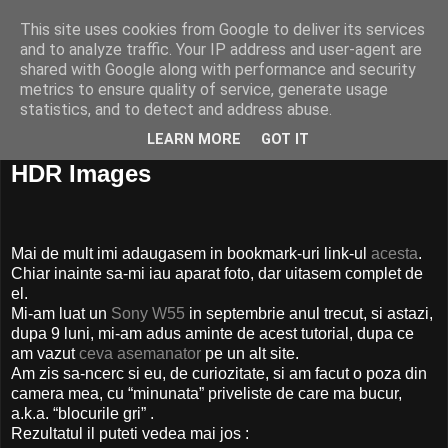
This site uses cookies from Google to deliver its services
and to analyze traffic. Your IP address and user-agent are
shared with Google along with performance and security
metrics to ensure quality of service, generate usage
statistics, and to detect and address abuse.
LEARN MORE
GOT IT
29 mai, 2008
HDR Images
Mai de mult imi adaugasem in bookmark-uri link-ul
acesta
.
Chiar inainte sa-mi iau aparat foto, dar uitasem complet de
el.
Mi-am luat un
Sony W55
in septembrie anul trecut, si astazi,
dupa 9 luni, mi-am adus aminte de acest tutorial, dupa ce
am vazut
ceva asemanator
pe un alt site.
Am zis sa-ncerc si eu, de curiozitate, si am facut o poza din
camera mea, cu “minunata” priveliste de care ma bucur,
a.k.a. “blocurile gri” .
Rezultatul il puteti vedea mai jos :