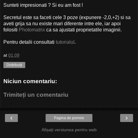
Sunteti impresionati ? Si eu am fost !
Secretul este sa faceti cele 3 poze (expunere -2,0,+2) si sa
aveti grija sa nu existe mari diferente intre ele, iar apoi
folositi
Photomatrix
ca sa ajustati proprietatile imaginii.
Pentru detalii consultati
tutorialul
.
at
01:09
Distribuiți
Niciun comentariu:
Trimiteți un comentariu
‹
›
Pagina de pornire
Afișați versiunea pentru web